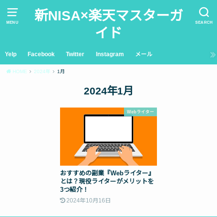
新NISA×楽天マスターガ
MENU
SEARCH
イド
Yelp
Facebook
Twitter
Instagram
メール
HOME
2024年
1月
2024年1月
Webライター
おすすめの副業『Webライター』
とは？現役ライターがメリットを
3つ紹介！
2024年10月16日