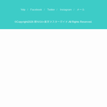
Yelp
Facebook
Twitter
Instagram
メール
©Copyright2026
新NISA×楽天マスターガイド
.All Rights Reserved.