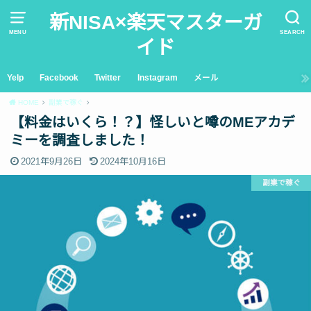
新NISA×楽天マスターガ
MENU
SEARCH
イド
Yelp
Facebook
Twitter
Instagram
メール
HOME
副業で稼ぐ
【料金はいくら！？】怪しいと噂のMEアカデ
ミーを調査しました！
2021年9月26日
2024年10月16日
副業で稼ぐ